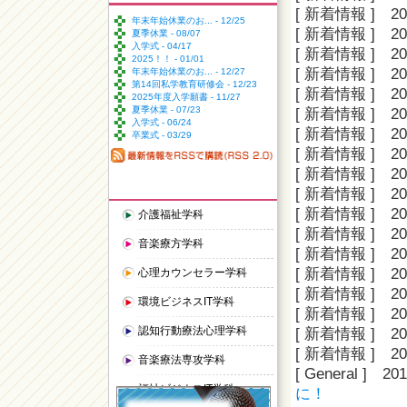
[ 新着情報 ]
20
年末年始休業のお... - 12/25
[ 新着情報 ]
20
夏季休業 - 08/07
入学式 - 04/17
[ 新着情報 ]
20
2025！！ - 01/01
[ 新着情報 ]
20
年末年始休業のお... - 12/27
第14回私学教育研修会 - 12/23
[ 新着情報 ]
20
2025年度入学願書 - 11/27
夏季休業 - 07/23
[ 新着情報 ]
20
入学式 - 06/24
[ 新着情報 ]
20
卒業式 - 03/29
[ 新着情報 ]
20
[ 新着情報 ]
20
[ 新着情報 ]
20
[ 新着情報 ]
20
介護福祉学科
[ 新着情報 ]
20
音楽療方学科
[ 新着情報 ]
20
[ 新着情報 ]
20
心理カウンセラー学科
[ 新着情報 ]
20
環境ビジネスIT学科
[ 新着情報 ]
20
認知行動療法心理学科
[ 新着情報 ]
20
[ 新着情報 ]
20
音楽療法専攻学科
[ General ]
201
福祉ビジネスIT学科
に！