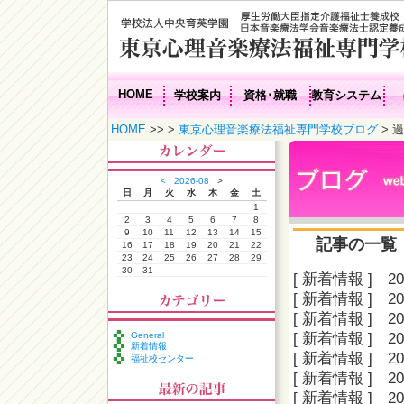
HOME
学校案内
資格･就職
教育システム
HOME
>> >
東京心理音楽療法福祉専門学校ブログ
> 
<
2026-08
>
日
月
火
水
木
金
土
1
2
3
4
5
6
7
8
9
10
11
12
13
14
15
記事の一覧
16
17
18
19
20
21
22
23
24
25
26
27
28
29
30
31
[ 新着情報 ]
20
[ 新着情報 ]
20
[ 新着情報 ]
20
General
[ 新着情報 ]
20
新着情報
[ 新着情報 ]
20
福祉校センター
[ 新着情報 ]
20
[ 新着情報 ]
20