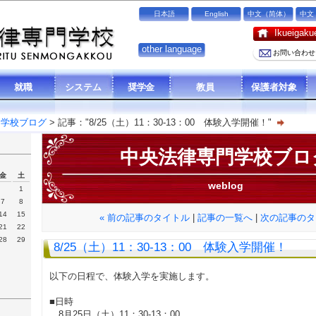
日本語
English
中文（简体）
中文
Ikueiga
other language
お問い合わせ
就職
システム
奨学金
教員
保護者対象
門学校ブログ
> 記事："8/25（土）11：30-13：00 体験入学開催！"
中央法律専門学校ブロ
金
土
weblog
1
7
8
14
15
« 前の記事のタイトル
|
記事の一覧へ
|
次の記事のタ
21
22
28
29
8/25（土）11：30-13：00 体験入学開催！
以下の日程で、体験入学を実施します。
■日時
8月25日（土）11：30-13：00