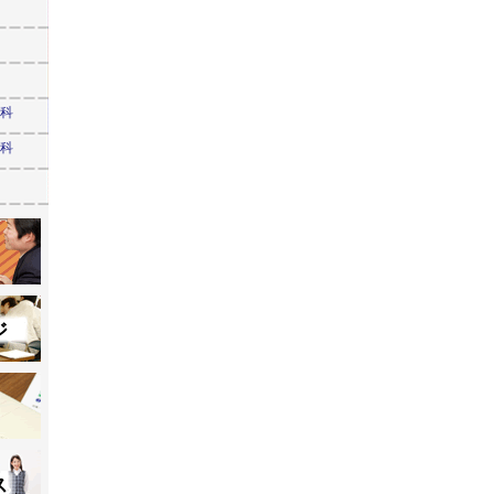
学科
学科
ジ
ス