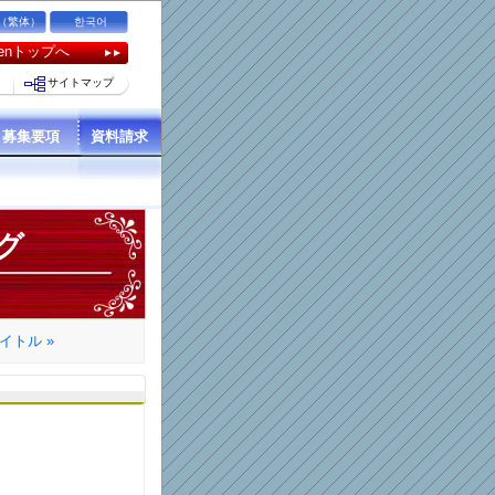
（繁体）
한국어
kuenトップへ
サイトマップ
募集要項
資料請求
グ
イトル »