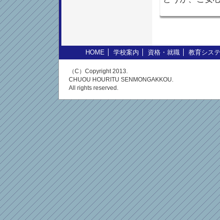
HOME
学校案内
資格・就職
教育シス
（C）Copyright 2013.
CHUOU HOURITU SENMONGAKKOU.
All rights reserved.