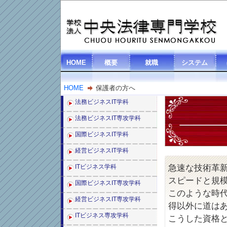
HOME
概要
就職
システム
HOME
保護者の方へ
法務ビジネスIT学科
法務ビジネスIT専攻学科
国際ビジネスIT学科
経営ビジネスIT学科
ITビジネス学科
急速な技術革
スピードと規
国際ビジネスIT専攻学科
このような時
経営ビジネスIT専攻学科
得以外に道は
ITビジネス専攻学科
こうした資格と