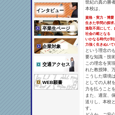
世紀の真の勝
本校は、
インタビュー
資格・実力・博愛
生きた学問の探求
卒業生ページ
進取不屈にして、
社会の範となる
いかなる時代が到
力強く生きぬいて
企業対象
という理念の
要な知識・技
この理念を実
交通アクセス
れた教授陣、
こうした環境
WEB願書
としての人材
力を払うこと
また、適宜、
送りし、本校
す。
どうか、ご安