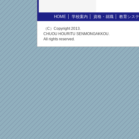
HOME
学校案内
資格・就職
教育シス
（C）Copyright 2013.
CHUOU HOURITU SENMONGAKKOU.
All rights reserved.