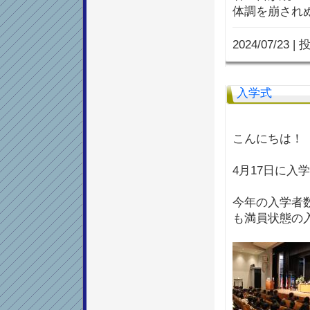
体調を崩され
2024/07/23
|
投
入学式
こんにちは！
4月17日に入
今年の入学者
も満員状態の