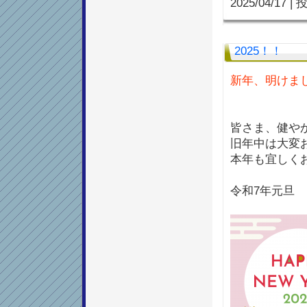
2025/04/17
|
投
2025！！
新年、明けま
皆さま、健や
旧年中は大変
本年も宜しく
令和7年元旦