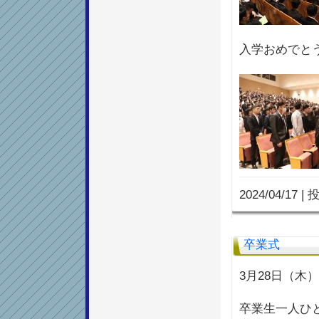
入学おめでと
2024/04/17
|
投
卒業式
3月28日（木
卒業生一人ひ