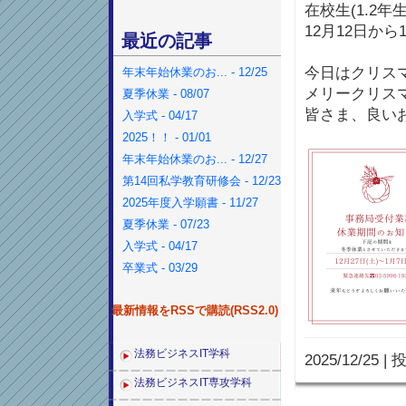
在校生(1.2年
12月12日か
最近の記事
今日はクリス
年末年始休業のお... - 12/25
メリークリス
夏季休業 - 08/07
皆さま、良い
入学式 - 04/17
2025！！ - 01/01
年末年始休業のお... - 12/27
第14回私学教育研修会 - 12/23
2025年度入学願書 - 11/27
夏季休業 - 07/23
入学式 - 04/17
卒業式 - 03/29
最新情報をRSSで購読(RSS2.0)
法務ビジネスIT学科
2025/12/25
|
投
法務ビジネスIT専攻学科