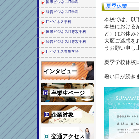
国際ビジネスIT学科
夏季休業
経営ビジネスIT学科
本校では、以
ITビジネス学科
本校における
国際ビジネスIT専攻学科
ど）はお休み
大変ご迷惑を
経営ビジネスIT専攻学科
うお願い申し
ITビジネス専攻学科
夏季学校休校日
インタビュー
暑い日が続き
卒業生ページ
企業対象
交通アクセス