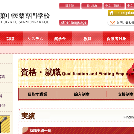
日本語
English
中文（简体）
中文
Ikueiga
other language
お問い合わ
就職
システム
奨学金
教員
保護者対象
資格・就職
Qualification and Finding Employ
学科
目指す職業
編入制度
支援制度
科
学科
実績
Findi
就職実績一覧