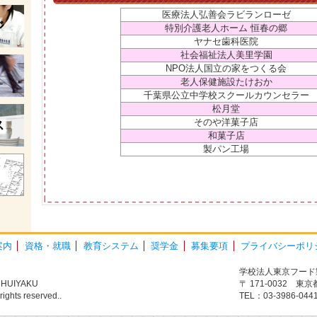
医療法人弘善会ラビランローゼ
ジ
特別介護老人ホーム 恒春の郷
ヤナセ歯科医院
社会福祉法人美里学園
NPO法人国立の家をつくる会
老人保健施設たけおか
千葉県公立中学校スクールカウンセラー
松月堂
そのや洋菓子店
ス
和菓子店
製パン工場
案内
資格・就職
教育システム
奨学金
募集要項
プライバシーポリ
学校法人東京フード
CHUIYAKU
〒 171-0032 東
ghts reserved..
TEL：03-3986-044