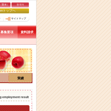
（繁体）
한국어
kuenトップへ
せ
サイトマップ
募集要項
資料請求
ment
実績
ng employment result