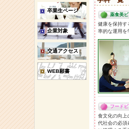
卒業生ページ
薬食美ビ
健康を保持す
企業対象
率的な運用を
交通アクセス
WEB願書
フードビ
食文化の向上
代社会の必須