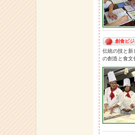
創食ビジ
伝統の技と新
の創造と食文