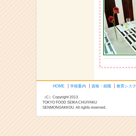
HOME
学校案内
資格・就職
教育シス
（C）Copyright 2013.
TOKYO FOOD SEIKA CHUIYAKU
SENMONGAKKOU. All rights reserved..