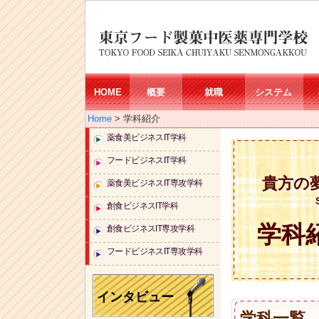
HOME
概要
就職
システム
Home
> 学科紹介
薬食美ビジネスIT学科
フードビジネスIT学科
貴方の
薬食美ビジネスIT専攻学科
創食ビジネスIT学科
学科
創食ビジネスIT専攻学科
フードビジネスIT専攻学科
インタビュー
学科一覧