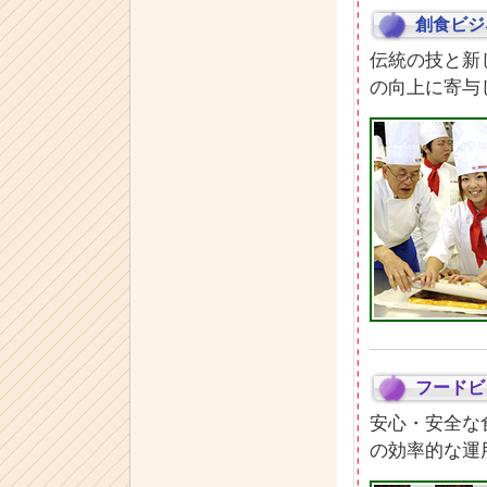
創食ビジ
伝統の技と新
の向上に寄与
フードビ
安心・安全な
の効率的な運