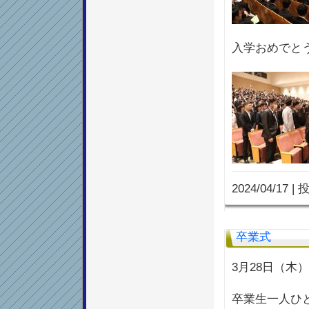
入学おめでと
2024/04/17
|
投
卒業式
3月28日（木
卒業生一人ひ