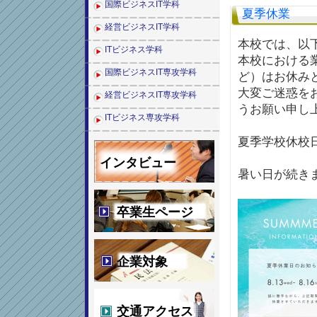
国際ビジネスIT学科
夏季休業
経営ビジネスIT学科
本校では、以
ITビジネス学科
本校における
国際ビジネスIT専攻学科
ど）はお休み
大変ご迷惑を
経営ビジネスIT専攻学科
うお願い申し
ITビジネス専攻学科
夏季学校休校日
インタビュー
暑い日が続き
卒業生ページ
企業対象
交通アクセス