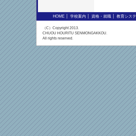
HOME
学校案内
資格・就職
教育シス
（C）Copyright 2013.
CHUOU HOURITU SENMONGAKKOU.
All rights reserved.