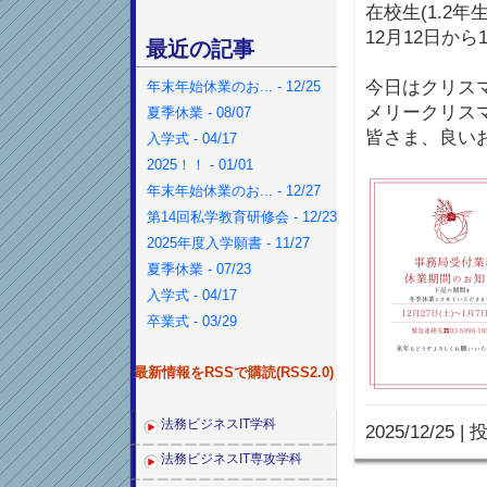
在校生(1.2年
12月12日か
最近の記事
今日はクリス
年末年始休業のお... - 12/25
メリークリス
夏季休業 - 08/07
皆さま、良い
入学式 - 04/17
2025！！ - 01/01
年末年始休業のお... - 12/27
第14回私学教育研修会 - 12/23
2025年度入学願書 - 11/27
夏季休業 - 07/23
入学式 - 04/17
卒業式 - 03/29
最新情報をRSSで購読(RSS2.0)
法務ビジネスIT学科
2025/12/25
|
投
法務ビジネスIT専攻学科