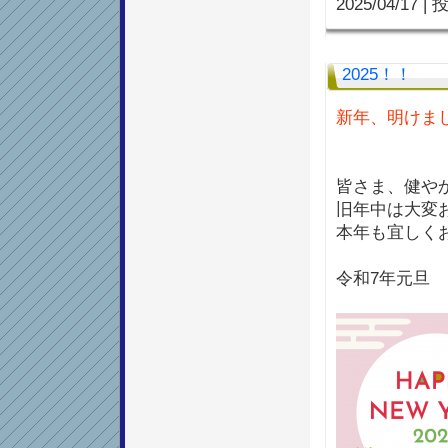
2025/04/17
|
投
2025！！
新年、明けま
皆さま、健や
旧年中は大変
本年も宜しく
令和7年元旦