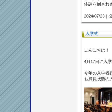
体調を崩され
2024/07/23
|
投
入学式
こんにちは！
4月17日に入
今年の入学者
も満員状態の