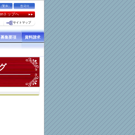
（繁体）
한국어
kuenトップへ
サイトマップ
募集要項
資料請求
グ