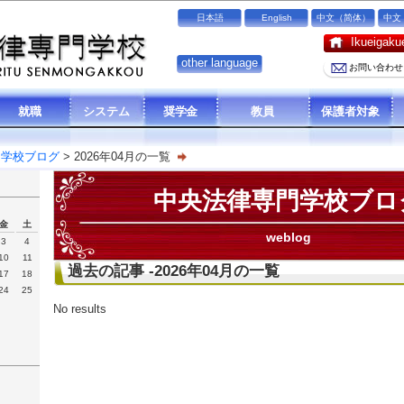
日本語
English
中文（简体）
中文
Ikueiga
other language
お問い合わせ
就職
システム
奨学金
教員
保護者対象
門学校ブログ
> 2026年04月の一覧
中央法律専門学校ブロ
金
土
weblog
3
4
10
11
過去の記事 -2026年04月の一覧
17
18
24
25
No results